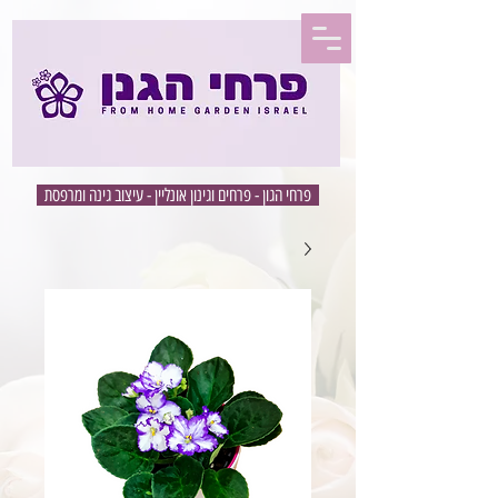
פרחי הגון - פרחים וגינון אונליין - עיצוב גינה ומרפסת