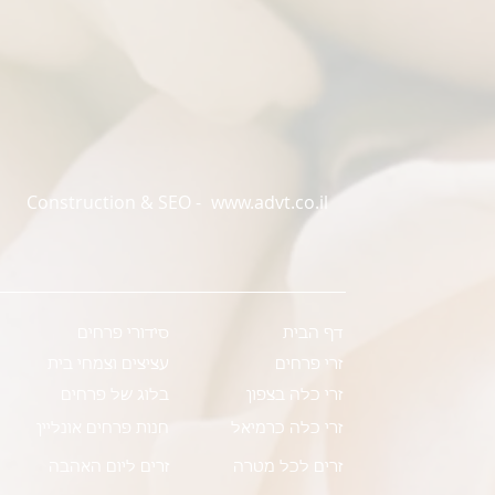
Construction & SEO -
www.advt.co.il
דף הבית
סידורי פרחים
זרי פרחים
עציצים וצמחי בית
זרי כלה בצפון
בלוג של פרחים
זרי כלה כרמיאל
חנות פרחים אונליין
זרים לכל מטרה
זרים ליום האהבה