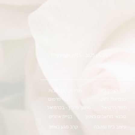
© Copyright 2013 - 2025 | ADVT
זהר הצפון לינק
סלון יופי ברחובות
כרמיאלי לינק
כלי פרסום
תיווך כרמיאל
מתווך נדל''ן - בכרמיאל
טכנאי מחשבים בצפון
בניית אתרים
עיצוב בית ומטבח
קרב מגע בצפון