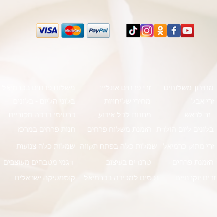
מחירון משלוחים
זרי פרחים אונליין
משלוח פרחים בכרמיאל
זרי אבל
מחירי שליחויות
בלוני הליום - בלונים
זר לראש
מתנות לכל אירוע
כרטיסי ברכה מקוריים
בלונים ליום הולדת
הזמנת משלוח פרחים
חנות פרחים במרכז
זרי מתוק כרמיאל
שמלות כלה בפתח תקווה
שמלות כלה צנועות
הזמנת פרחים
טרנדים בעיצוב
דגמי מטבחים מעוצבים
זרים יוקרתיים
נכסים למכירה בכרמיאל
קוסמטיקה ישראלית