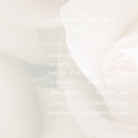
© Copyright 2013 - 2025 | ADVT
זהר הצפון לינק
סלון יופי ברחובות
כרמיאלי לינק
כלי פרסום
תיווך כרמיאל
מתווך נדל''ן - בכרמיאל
טכנאי מחשבים בצפון
בניית אתרים
עיצוב בית ומטבח
קרב מגע בצפון
קישוט רכב לחתונה במרכז
בלוג רכב
קישוט רכב לחתונה בצפון
סיפורי פרחים