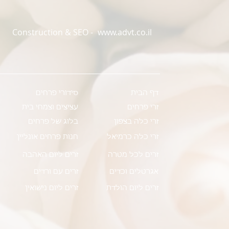
Construction & SEO -
www.advt.co.il
דף הבית
סידורי פרחים
זרי פרחים
עציצים וצמחי בית
זרי כלה בצפון
בלוג של פרחים
זרי כלה כרמיאל
חנות פרחים אונליין
זרים לכל מטרה
זרים ליום האהבה
אגרטלים וכדים
זרים עם ורדים
זרים ליום הולדת
זרים ליום נישואין