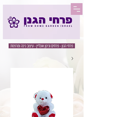
פרחי הגון - פרחים וגינון אונליין - עיצוב גינה ומרפסת