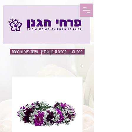
פרחי הגון - פרחים וגינון אונליין - עיצוב גינה ומרפסת