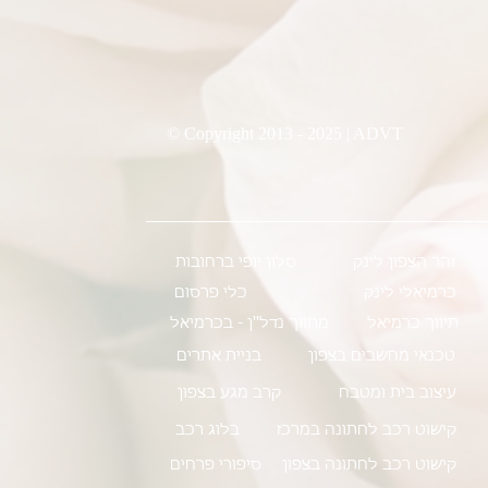
© Copyright 2013 - 2025 | ADVT
זהר הצפון לינק
סלון יופי ברחובות
כרמיאלי לינק
כלי פרסום
תיווך כרמיאל
מתווך נדל''ן - בכרמיאל
טכנאי מחשבים בצפון
בניית אתרים
עיצוב בית ומטבח
קרב מגע בצפון
קישוט רכב לחתונה במרכז
בלוג רכב
קישוט רכב לחתונה בצפון
סיפורי פרחים