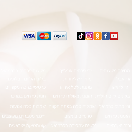
מחירון משלוחים
זרי פרחים אונליין
משלוח פרחים בכרמיאל
זרי אבל
מחירי שליחויות
בלוני הליום - בלונים
זר לראש
מתנות לכל אירוע
כרטיסי ברכה מקוריים
בלונים ליום הולדת
הזמנת משלוח פרחים
חנות פרחים במרכז
זרי מתוק כרמיאל
שמלות כלה בפתח תקווה
שמלות כלה צנועות
הזמנת פרחים
טרנדים בעיצוב
דגמי מטבחים מעוצבים
זרים יוקרתיים
נכסים למכירה בכרמיאל
קוסמטיקה ישראלית