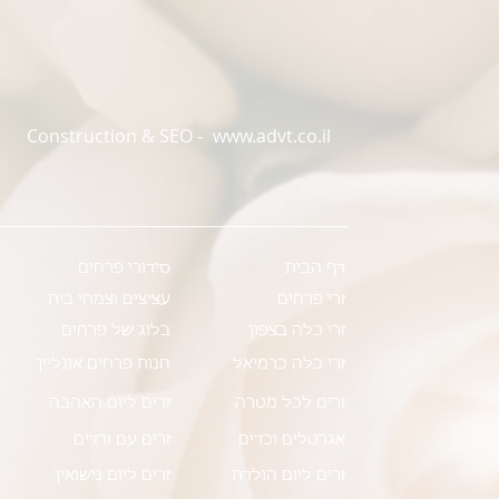
Construction & SEO -
www.advt.co.il
דף הבית
סידורי פרחים
זרי פרחים
עציצים וצמחי בית
זרי כלה בצפון
בלוג של פרחים
זרי כלה כרמיאל
חנות פרחים אונליין
זרים לכל מטרה
זרים ליום האהבה
אגרטלים וכדים
זרים עם ורדים
זרים ליום הולדת
זרים ליום נישואין