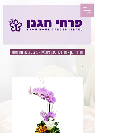
פרחי הגון - פרחים וגינון אונליין - עיצוב גינה ומרפסת