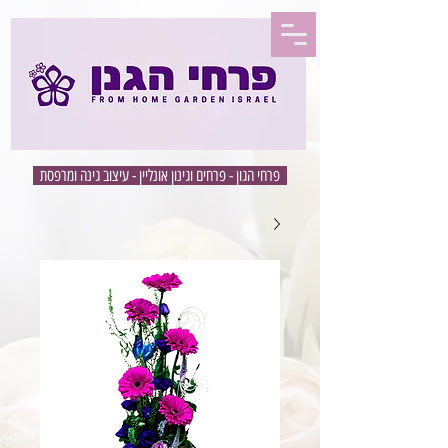
פרחי הגון - פרחים וגינון אונליין - עיצוב גינה ומרפסת