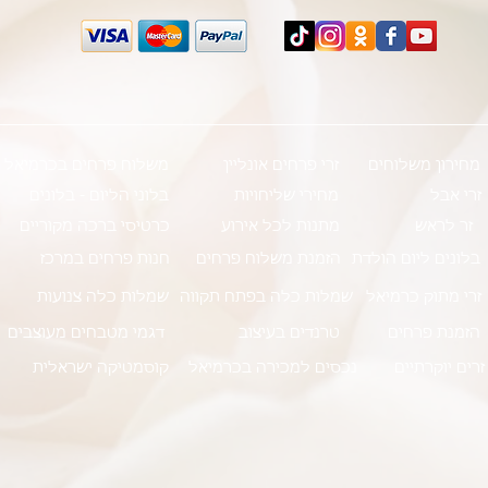
מחירון משלוחים
זרי פרחים אונליין
משלוח פרחים בכרמיאל
זרי אבל
מחירי שליחויות
בלוני הליום - בלונים
זר לראש
מתנות לכל אירוע
כרטיסי ברכה מקוריים
בלונים ליום הולדת
הזמנת משלוח פרחים
חנות פרחים במרכז
זרי מתוק כרמיאל
שמלות כלה בפתח תקווה
שמלות כלה צנועות
הזמנת פרחים
טרנדים בעיצוב
דגמי מטבחים מעוצבים
זרים יוקרתיים
נכסים למכירה בכרמיאל
קוסמטיקה ישראלית