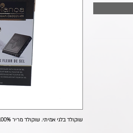
שוקולד בלגי אמיתי. שוקולד מריר 100%. חטיף 100 גרם