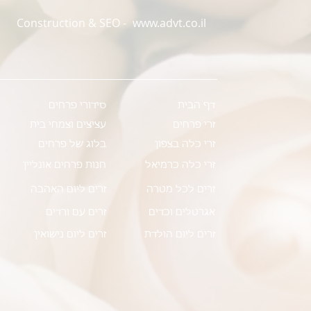
Construction & SEO -
www.advt.co.il
דף הבית
סידורי פרחים
זרי פרחים
עציצים וצמחי בית
זרי כלה בצפון
בלוג של פרחים
זרי כלה כרמיאל
חנות פרחים אונליין
זרים לכל מטרה
זרים ליום האהבה
אגרטלים וכדים
זרים עם ורדים
זרים ליום הולדת
זרים ליום נישואין