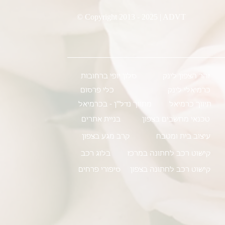
© Copyright 2013 - 2025 | ADVT
זהר הצפון לינק
סלון יופי ברחובות
כרמיאלי לינק
כלי פרסום
תיווך כרמיאל
מתווך נדל''ן - בכרמיאל
טכנאי מחשבים בצפון
בניית אתרים
עיצוב בית ומטבח
קרב מגע בצפון
קישוט רכב לחתונה במרכז
בלוג רכב
קישוט רכב לחתונה בצפון
סיפורי פרחים