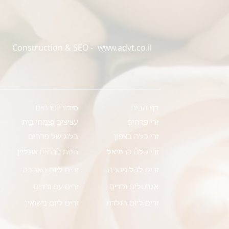
Construction & SEO -
www.advt.co.il
דף הבית
סידורי פרחים
זרי פרחים
עציצים וצמחי בית
זרי כלה בצפון
בלוג של פרחים
זרי כלה כרמיאל
חנות פרחים אונליין
זרים לכל מטרה
זרים ליום האהבה
אגרטלים וכדים
זרים עם ורדים
זרים ליום הולדת
זרים ליום נישואין