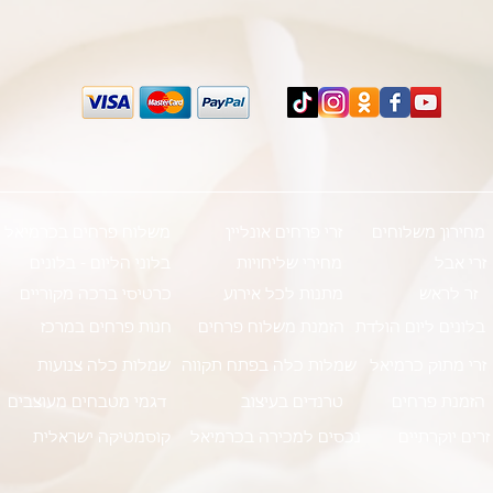
מחירון משלוחים
זרי פרחים אונליין
משלוח פרחים בכרמיאל
זרי אבל
מחירי שליחויות
בלוני הליום - בלונים
זר לראש
מתנות לכל אירוע
כרטיסי ברכה מקוריים
בלונים ליום הולדת
הזמנת משלוח פרחים
חנות פרחים במרכז
זרי מתוק כרמיאל
שמלות כלה בפתח תקווה
שמלות כלה צנועות
הזמנת פרחים
טרנדים בעיצוב
דגמי מטבחים מעוצבים
זרים יוקרתיים
נכסים למכירה בכרמיאל
קוסמטיקה ישראלית