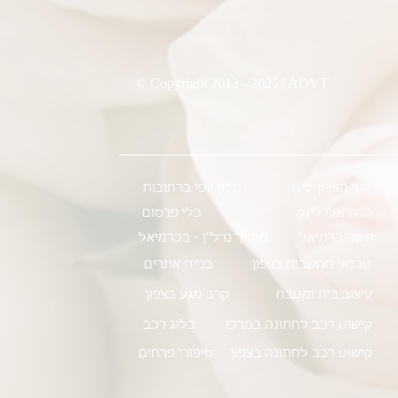
© Copyright 2013 - 2025 | ADVT
זהר הצפון לינק
סלון יופי ברחובות
כרמיאלי לינק
כלי פרסום
תיווך כרמיאל
מתווך נדל''ן - בכרמיאל
טכנאי מחשבים בצפון
בניית אתרים
עיצוב בית ומטבח
קרב מגע בצפון
קישוט רכב לחתונה במרכז
בלוג רכב
קישוט רכב לחתונה בצפון
סיפורי פרחים