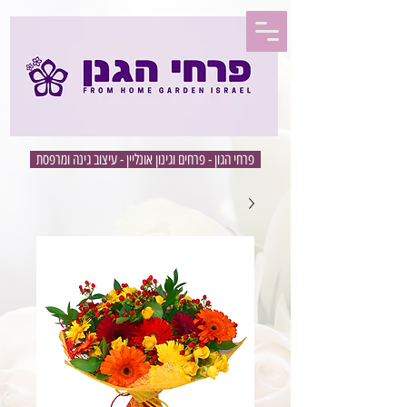
פרחי הגון - פרחים וגינון אונליין - עיצוב גינה ומרפסת