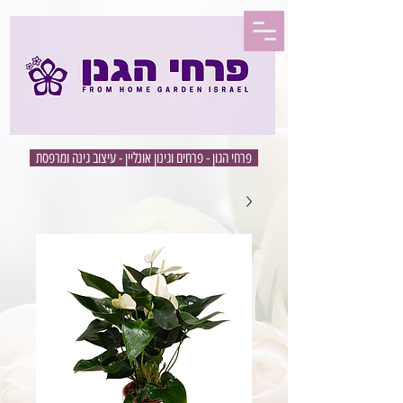
פרחי הגון - פרחים וגינון אונליין - עיצוב גינה ומרפסת