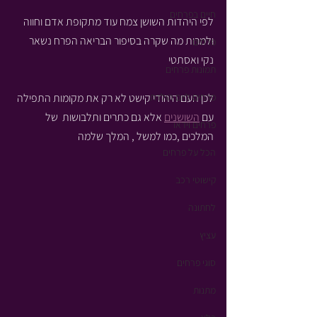
חיים בפרחים
לפי היהדות השושן צמח עוד מתקופת אדם וחווה 
ולמרות מה שקרה בסיפור הבריאה הפרח נשאר 
פרחים
נקי ואסתטי
תמונות פרחים
פרחים ליום הולדת
לכן העם היהודי קישט לא רק את מקומות התפילה 
עם 
השושנים
 אלא גם כתרים ותלבושות  של 
פרחים וידאו
המלכים ,כמו למשל , המלך שלמה 
הכל על פרחים
קישוטי רכב
לחתונה
עציץ
סוגי פרחים
מתנות