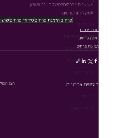
בלוג
#שושנים
#פרחיםלמשלוח
#זר
#שושן
סידורי פרחים
#משלוחזריפרחים
פרחים
הזמנת פרחים
סידורי פרחים
שושן
סוקולנטים
חנות פרחים
דורשים מים בקטנה
חיים בפרחים
תמונות פרחים
צמחים חסכני מים
צמחים אוהבי מים
פרחים לחגים
הצג הכול
פוסטים אחרונים
ליום האהבה
זרי כלה
פרחים לחתונה