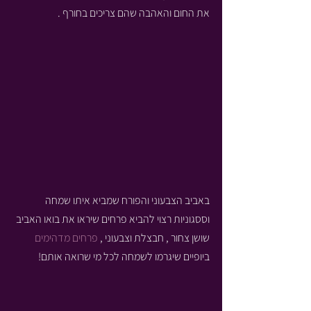
את החום והאהבה שהם צריכים בחורף .
באביב הצבעוני והפורח שמביא איתו שמחה 
וססגוניות רצוי להביא פרחים שיראו את בואו האביב 
שושן צחור , חבצלת וצבעוני , 
פרחים מדהימים
ביופיים שיגרמו לשמחה לכל מי שרואה אותם!