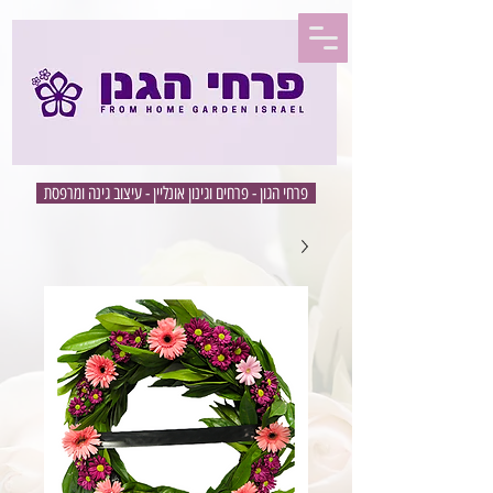
פרחי הגון - פרחים וגינון אונליין - עיצוב גינה ומרפסת