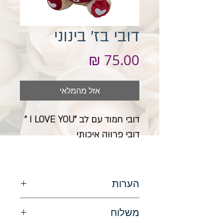
דובי בז' בינוני
מחיר
אזל מהמלאי
דובי חמוד עם לב "I LOVE YOU "
דובי פרווה איכותי
הערות
התמונה להמחשה בלבד, הדובי עשוי
משלוח
להשתנות בהתאם למלאי הקיים בחנות