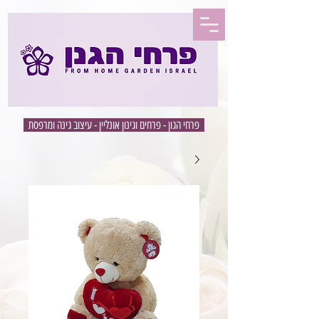
פרחי הגון - פרחים וגינון אונליין - עיצוב גינה ומרפסת