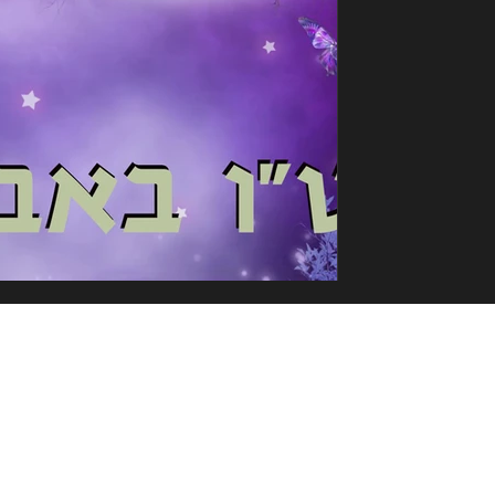
גלה את המשמעות של ט"ו באב, חג האהבה
פרחים ביום מיוחד זה. מתנות שמביאות 
Construction & SEO -
www.advt.co.il