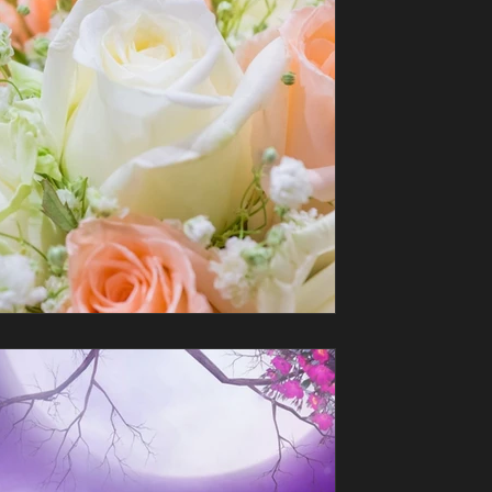
פרחים מיוחדים, נדירים 
טאץ' אחר. קטנים, נדירים ומרגשים: זרי פ
PIRSUM@N
ט"ו באב: חג האהבה וה
פרחים