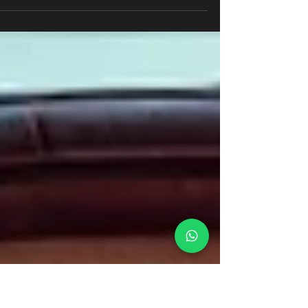
זר ורדים אדומים ענק - מתנה מושלמת ליוקרה ורגעי
מיוחדים. הזמינו 24/7 וקבלו משלוח מהיר שמבטיח
חוויה בלתי נשכחת!